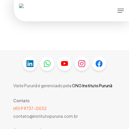
Skip
Men
to
main
content
Visite Purunã é gerenciado pela
ONG
Instituto Purunã
Contato
(41) 9 9737-0032
contato@institutopuruna.com.br