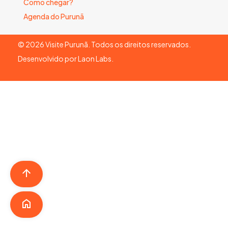
Como chegar?
Agenda do Purunã
©
2026
Visite Purunã. Todos os direitos reservados.
Desenvolvido por
Laon Labs
.