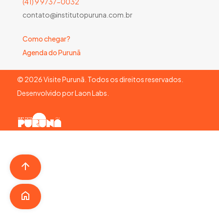
(41) 9 9737-0032
contato@institutopuruna.com.br
Como chegar?
Agenda do Purunã
©
2026
Visite Purunã. Todos os direitos reservados.
Desenvolvido por
Laon Labs
.