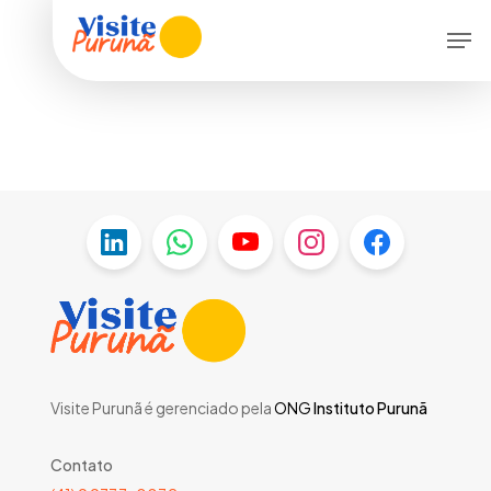
Skip
Men
to
main
content
Visite Purunã é gerenciado pela
ONG
Instituto Purunã
Contato