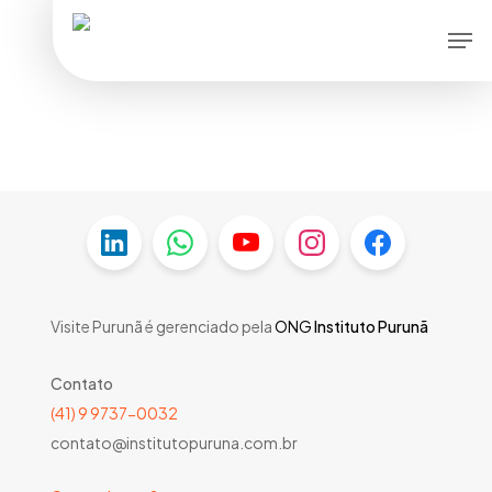
Skip
Men
to
main
content
Visite Purunã é gerenciado pela
ONG
Instituto Purunã
Contato
(41) 9 9737-0032
contato@institutopuruna.com.br