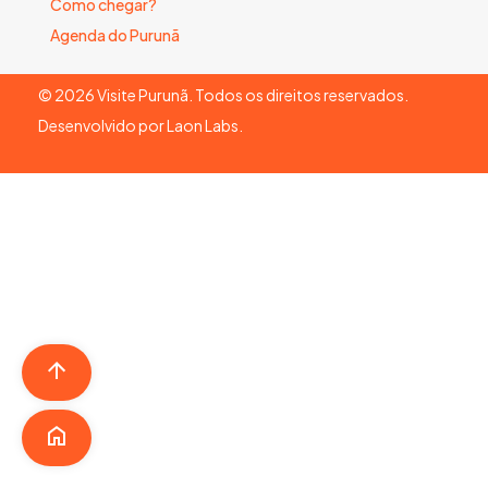
Como chegar?
Agenda do Purunã
©
2026
Visite Purunã. Todos os direitos reservados.
Desenvolvido por
Laon Labs
.