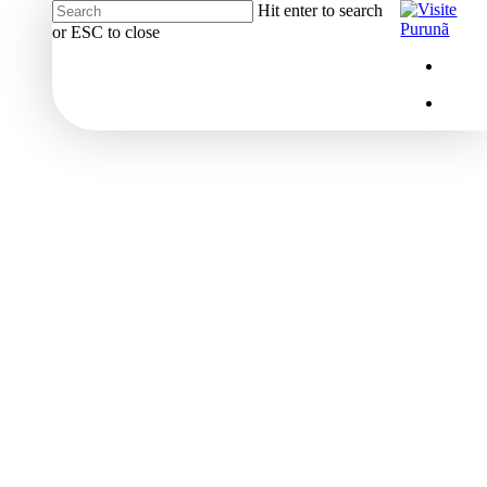
Hit enter to search
or ESC to close
Close
Menu
insta
Search
Menu