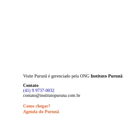
Skip
to
main
content
Visite Purunã é gerenciado pela
ONG
Instituto Purunã
Contato
(41) 9 9737-0032
contato@institutopuruna.com.br
Como chegar?
Agenda do Purunã