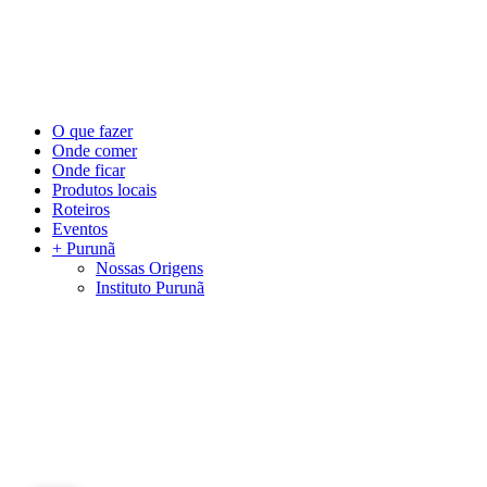
©
2026
Visite Purunã. Todos os direitos reservados. Desenvolvido por
L
Close
O que fazer
Menu
Onde comer
Onde ficar
Produtos locais
Roteiros
Eventos
+ Purunã
Nossas Origens
Instituto Purunã