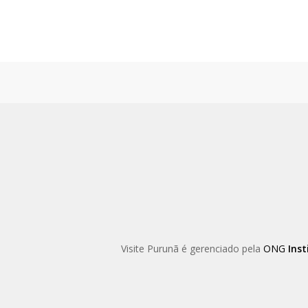
Skip
to
main
content
Visite Purunã é gerenciado pela
ONG
Inst