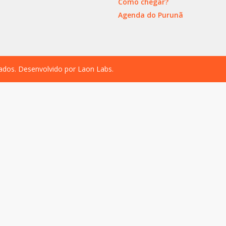
Como chegar?
Agenda do Purunã
vados. Desenvolvido por
Laon Labs
.