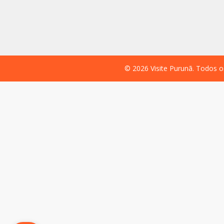
©
2026
Visite Purunã. Todos o