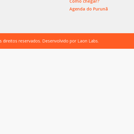
Como chegar?
Agenda do Purunã
s direitos reservados. Desenvolvido por
Laon Labs
.