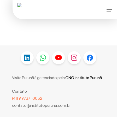
Skip
Men
to
main
content
Visite Purunã é gerenciado pela
ONG
Instituto Purunã
Contato
(41) 9 9737-0032
contato@institutopuruna.com.br