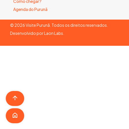
Como chegar?
Agenda do Purunã
©
2026
Visite Purunã. Todos os direitos reservados.
Desenvolvido por
Laon Labs
.