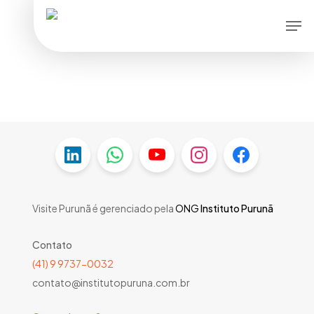
Skip
Men
to
main
content
Visite Purunã é gerenciado pela
ONG
Instituto Purunã
Contato
(41) 9 9737-0032
contato@institutopuruna.com.br