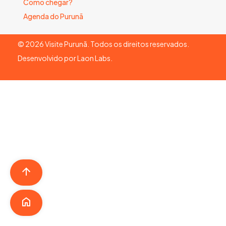
Como chegar?
Agenda do Purunã
©
2026
Visite Purunã. Todos os direitos reservados.
Desenvolvido por
Laon Labs
.