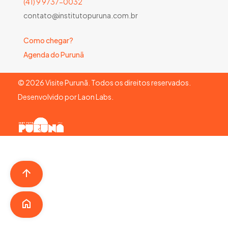
(41) 9 9737-0032
contato@institutopuruna.com.br
Como chegar?
Agenda do Purunã
©
2026
Visite Purunã. Todos os direitos reservados.
Desenvolvido por
Laon Labs
.