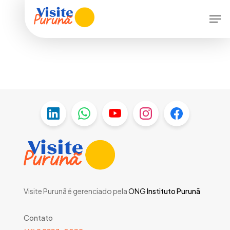
Skip
Menu
Men
to
main
content
Visite Purunã é gerenciado pela
ONG
Instituto Purunã
Contato