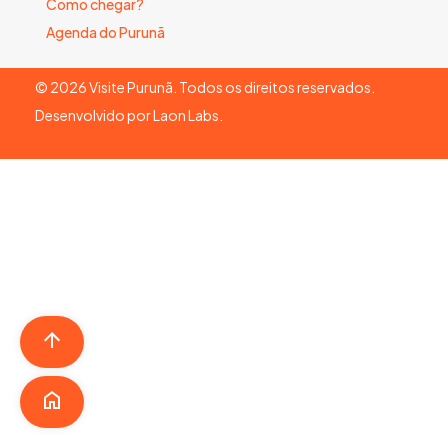
Como chegar?
Agenda do Purunã
©
2026
Visite Purunã. Todos os direitos reservados.
Desenvolvido por
Laon Labs
.