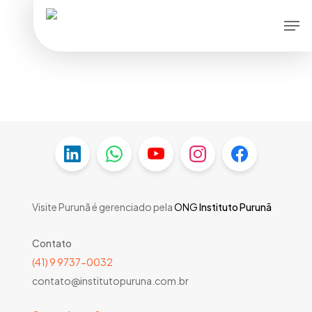
Skip
Men
to
main
content
Visite Purunã é gerenciado pela
ONG
Instituto Purunã
Contato
(41) 9 9737-0032
contato@institutopuruna.com.br