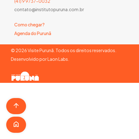
(41) 9 9737-0032
contato@institutopuruna.com.br
Como chegar?
Agenda do Purunã
©
2026
Visite Purunã. Todos os direitos reservados.
Desenvolvido por
Laon Labs
.