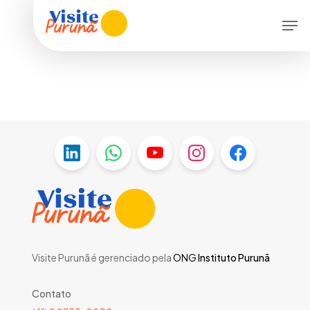
Skip
Men
to
main
content
Visite Purunã é gerenciado pela
ONG
Instituto Purunã
Contato