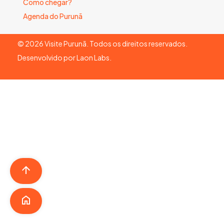
Como chegar?
Agenda do Purunã
©
2026
Visite Purunã. Todos os direitos reservados.
Desenvolvido por
Laon Labs
.