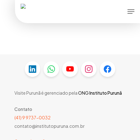
Skip
Men
to
main
content
Visite Purunã é gerenciado pela
ONG
Instituto Purunã
Contato
(41) 9 9737-0032
contato@institutopuruna.com.br