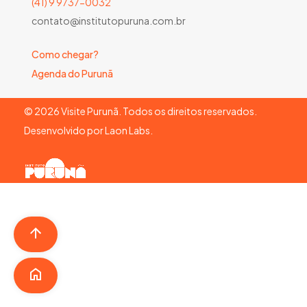
(41) 9 9737-0032
contato@institutopuruna.com.br
Como chegar?
Agenda do Purunã
©
2026
Visite Purunã. Todos os direitos reservados.
Desenvolvido por
Laon Labs
.