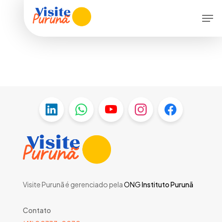
Skip
Menu
Men
to
main
content
Visite Purunã é gerenciado pela
ONG
Instituto Purunã
Contato