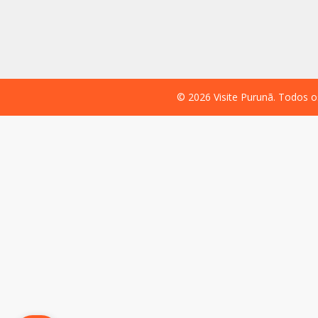
©
2026
Visite Purunã. Todos o