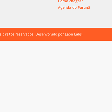
Como chegar?
Agenda do Purunã
s direitos reservados. Desenvolvido por
Laon Labs
.