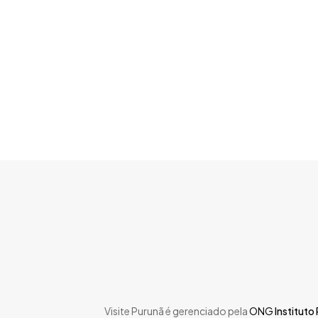
Skip
to
main
content
Visite Purunã é gerenciado pela
ONG
Instituto