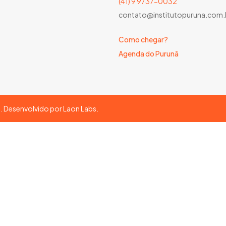
(41) 9 9737-0032
contato@institutopuruna.com.
Como chegar?
Agenda do Purunã
s. Desenvolvido por
Laon Labs
.