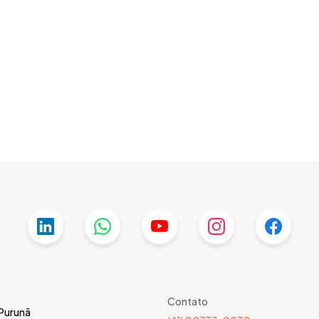
Contato
 Purunã