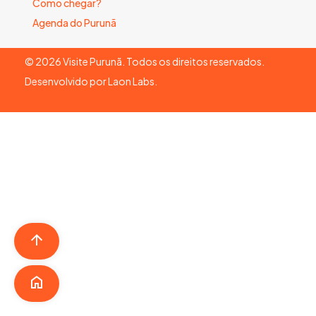
Como chegar?
Agenda do Purunã
©
2026
Visite Purunã. Todos os direitos reservados.
Desenvolvido por
Laon Labs
.