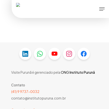
Skip
Men
to
main
content
Visite Purunã é gerenciado pela
ONG
Instituto Purunã
Contato
(41) 9 9737-0032
contato@institutopuruna.com.br