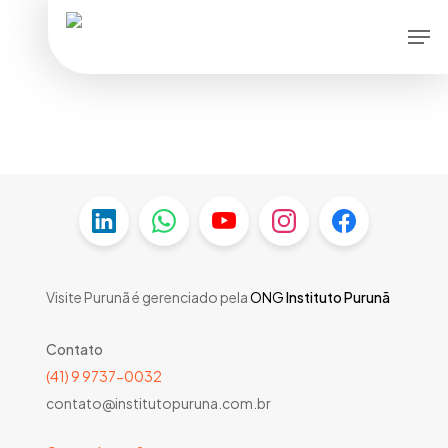
Skip
Men
to
main
content
Visite Purunã é gerenciado pela
ONG
Instituto Purunã
Contato
(41) 9 9737-0032
contato@institutopuruna.com.br