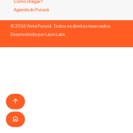
Como chegar?
Agenda do Purunã
©
2026
Visite Purunã. Todos os direitos reservados.
Desenvolvido por
Laon Labs
.