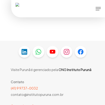
Skip
Men
to
main
content
Visite Purunã é gerenciado pela
ONG
Instituto Purunã
Contato
(41) 9 9737-0032
contato@institutopuruna.com.br