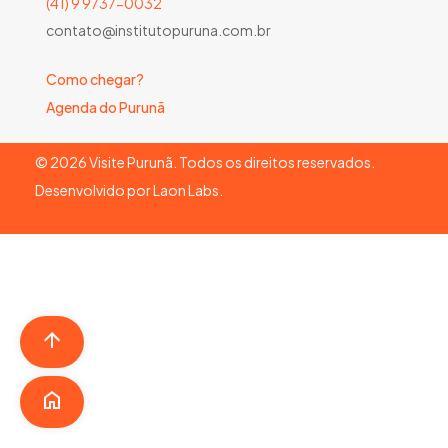
(41) 9 9737-0032
contato@institutopuruna.com.br
Como chegar?
Agenda do Purunã
©
2026
Visite Purunã. Todos os direitos reservados.
Desenvolvido por
Laon Labs
.