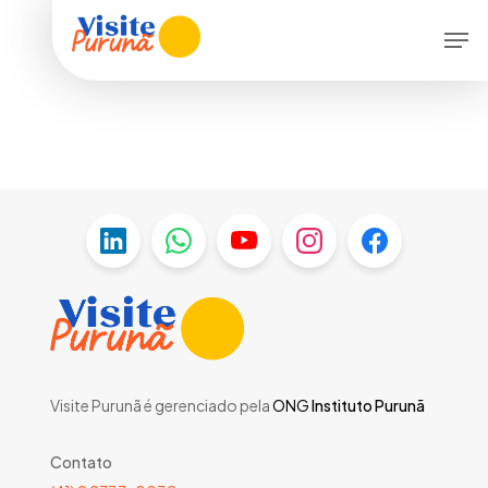
Skip
Men
to
main
content
Visite Purunã é gerenciado pela
ONG
Instituto Purunã
Contato