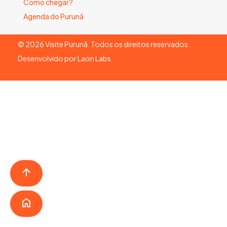
Como chegar?
Agenda do Purunã
©
2026
Visite Purunã. Todos os direitos reservados.
Desenvolvido por
Laon Labs
.