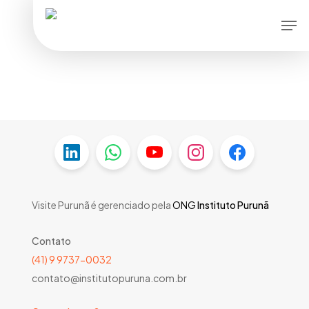
Skip
Men
to
main
content
Visite Purunã é gerenciado pela
ONG
Instituto Purunã
Contato
(41) 9 9737-0032
contato@institutopuruna.com.br