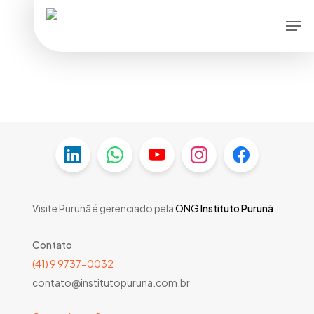
Skip
Men
to
main
content
Visite Purunã é gerenciado pela
ONG
Instituto Purunã
Contato
(41) 9 9737-0032
contato@institutopuruna.com.br