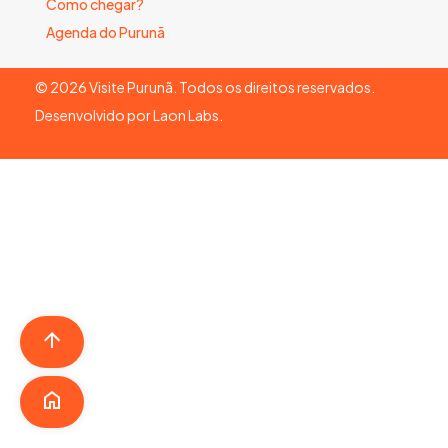
Como chegar?
Agenda do Purunã
©
2026
Visite Purunã. Todos os direitos reservados.
Desenvolvido por
Laon Labs
.