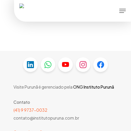
Skip
Men
to
main
content
Visite Purunã é gerenciado pela
ONG
Instituto Purunã
Contato
(41) 9 9737-0032
contato@institutopuruna.com.br