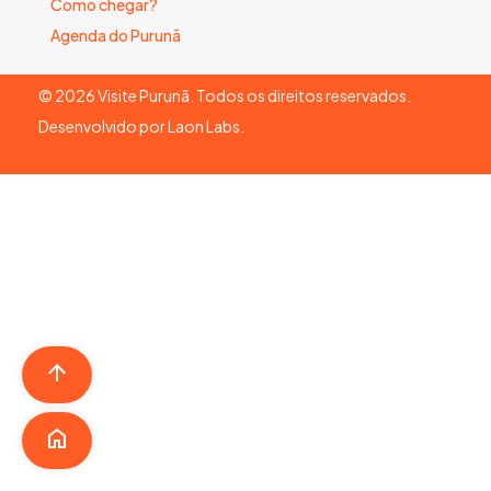
Como chegar?
Agenda do Purunã
©
2026
Visite Purunã. Todos os direitos reservados.
Desenvolvido por
Laon Labs
.