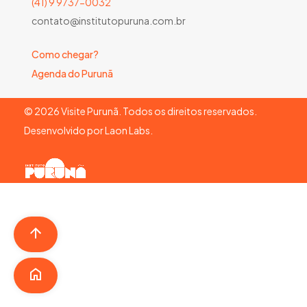
(41) 9 9737-0032
contato@institutopuruna.com.br
Como chegar?
Agenda do Purunã
©
2026
Visite Purunã. Todos os direitos reservados.
Desenvolvido por
Laon Labs
.