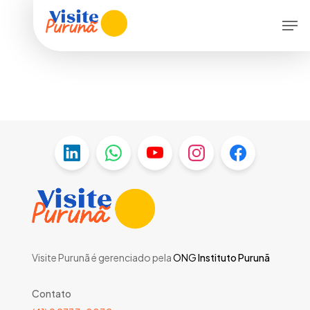
Skip
Men
to
main
content
Visite Purunã é gerenciado pela
ONG
Instituto Purunã
Contato