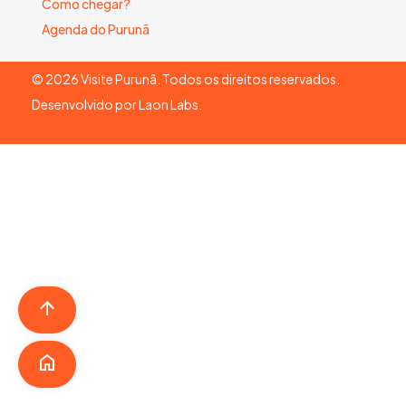
Como chegar?
Agenda do Purunã
©
2026
Visite Purunã. Todos os direitos reservados.
Desenvolvido por
Laon Labs
.