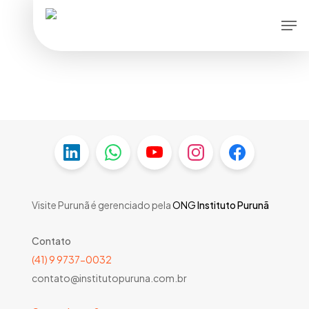
Skip
Men
to
main
content
Visite Purunã é gerenciado pela
ONG
Instituto Purunã
Contato
(41) 9 9737-0032
contato@institutopuruna.com.br