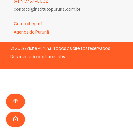
(41) 9 9737-0032
contato@institutopuruna.com.br
Como chegar?
Agenda do Purunã
©
2026
Visite Purunã. Todos os direitos reservados.
Desenvolvido por
Laon Labs
.