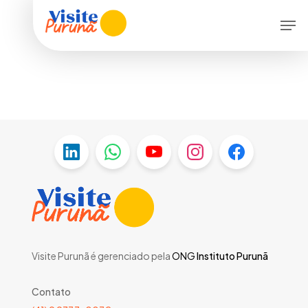
Skip
Men
to
main
content
Visite Purunã é gerenciado pela
ONG
Instituto Purunã
Contato