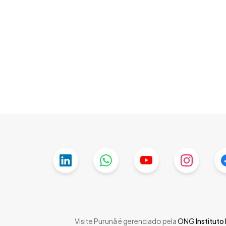
Skip
to
main
content
Visite Purunã é gerenciado pela
ONG
Instituto