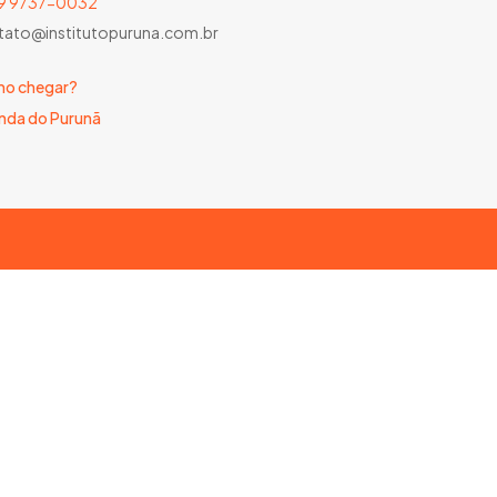
) 9 9737-0032
tato@institutopuruna.com.br
o chegar?
nda do Purunã