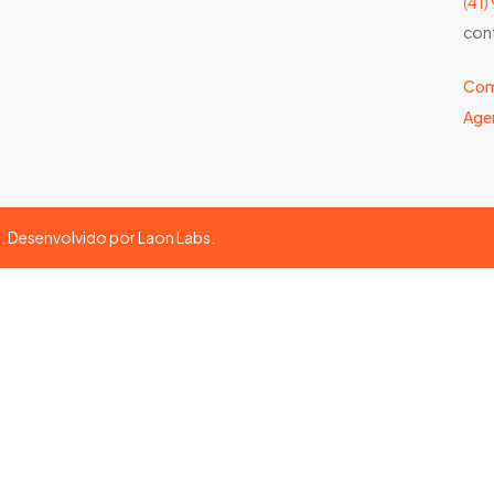
(41
con
Com
Age
s. Desenvolvido por
Laon Labs
.