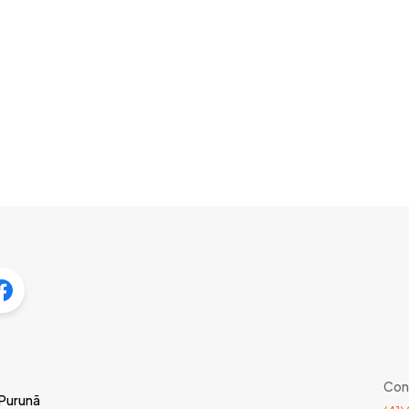
Con
 Purunã