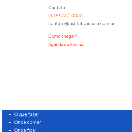
Contato
(41) 9 9737-0032
contato@institutopuruna.com.br
Como chegar?
Agenda do Purunã
©
2026
Visite Purunã. Todos os direitos reserva
Close
O que fazer
Menu
Onde comer
Onde ficar