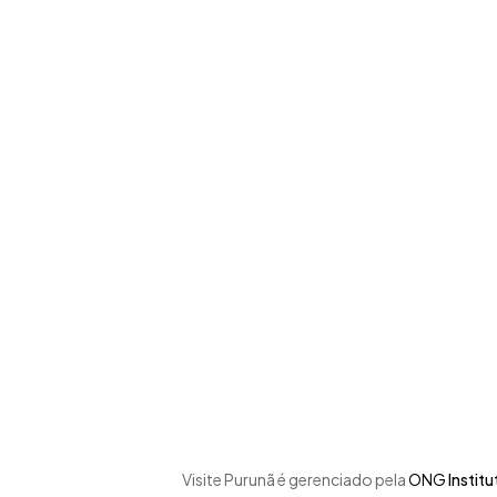
Skip
to
main
content
Visite Purunã é gerenciado pela
ONG
Instit