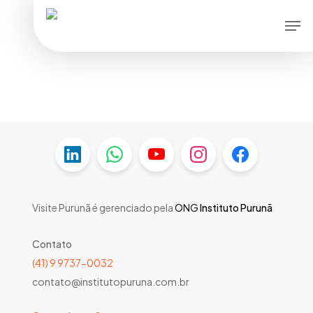
Skip
Men
to
main
content
Visite Purunã é gerenciado pela
ONG
Instituto Purunã
Contato
(41) 9 9737-0032
contato@institutopuruna.com.br