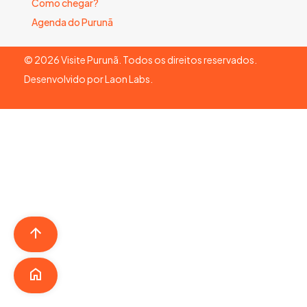
Como chegar?
Agenda do Purunã
©
2026
Visite Purunã. Todos os direitos reservados.
Desenvolvido por
Laon Labs
.