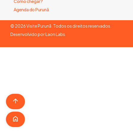
Como chegar?
Agenda do Purunã
©
2026
Visite Purunã. Todos os direitos reservados.
Desenvolvido por
Laon Labs
.