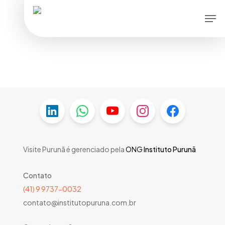
Skip
Men
to
main
content
Visite Purunã é gerenciado pela
ONG
Instituto Purunã
Contato
(41) 9 9737-0032
contato@institutopuruna.com.br