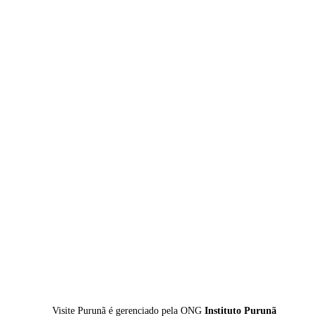
Skip
to
main
content
Visite Purunã é gerenciado pela
ONG
Instituto Purunã