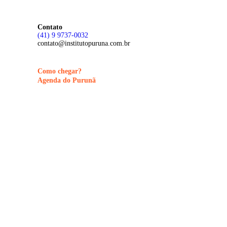
Contato
(41) 9 9737-0032
contato@institutopuruna.com.br
Como chegar?
Agenda do Purunã
©
2026
Visite Purunã. Todos os direitos reservados. Desenvolvido por
L