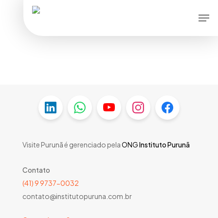
Skip
Men
to
main
content
Visite Purunã é gerenciado pela
ONG
Instituto Purunã
Contato
(41) 9 9737-0032
contato@institutopuruna.com.br