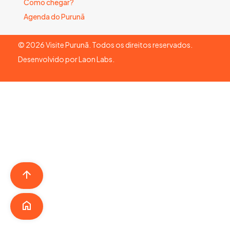
Como chegar?
Agenda do Purunã
©
2026
Visite Purunã. Todos os direitos reservados.
Desenvolvido por
Laon Labs
.