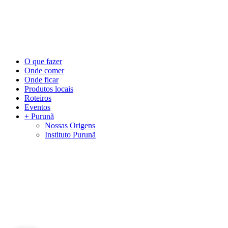
©
2026
Visite Purunã. Todos os direitos reservados. Desenvolvido por
L
Close
O que fazer
Menu
Onde comer
Onde ficar
Produtos locais
Roteiros
Eventos
+ Purunã
Nossas Origens
Instituto Purunã