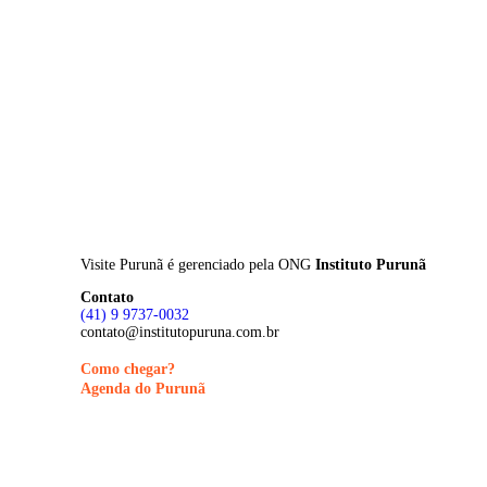
Skip
to
main
content
Visite Purunã é gerenciado pela
ONG
Instituto Purunã
Contato
(41) 9 9737-0032
contato@institutopuruna.com.br
Como chegar?
Agenda do Purunã