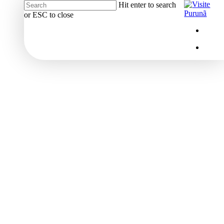
Hit enter to search
or ESC to close
Close
Menu
insta
Search
Menu