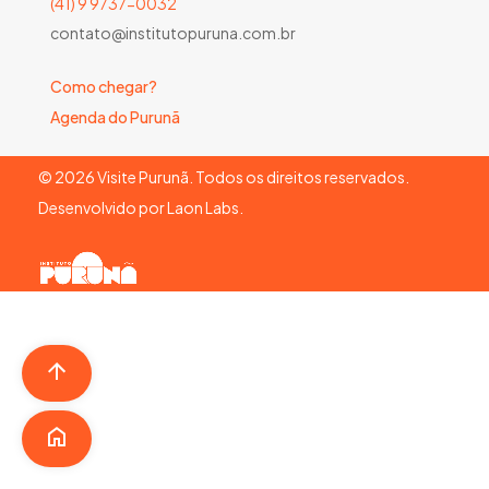
(41) 9 9737-0032
contato@institutopuruna.com.br
Como chegar?
Agenda do Purunã
©
2026
Visite Purunã. Todos os direitos reservados.
Desenvolvido por
Laon Labs
.