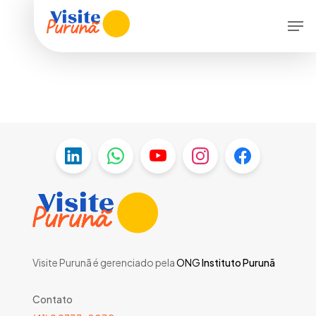
Skip
Menu
Men
to
main
content
Visite Purunã é gerenciado pela
ONG
Instituto Purunã
Contato