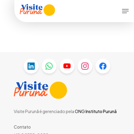
Skip
Menu
Men
to
main
content
Visite Purunã é gerenciado pela
ONG
Instituto Purunã
Contato