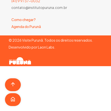
(41) 9 9737-0032
contato@institutopuruna.com.br
Como chegar?
Agenda do Purunã
©
2026
Visite Purunã. Todos os direitos reservados.
Desenvolvido por
Laon Labs
.