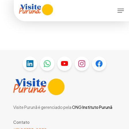
Skip
Men
to
main
content
Visite Purunã é gerenciado pela
ONG
Instituto Purunã
Contato