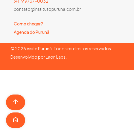
(41) 9 9737-0032
contato@institutopuruna.com.br
Como chegar?
Agenda do Purunã
©
2026
Visite Purunã. Todos os direitos reservados.
Desenvolvido por
Laon Labs
.