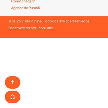
Como chegar?
Agenda do Purunã
©
2026
Visite Purunã. Todos os direitos reservados.
Desenvolvido por
Laon Labs
.