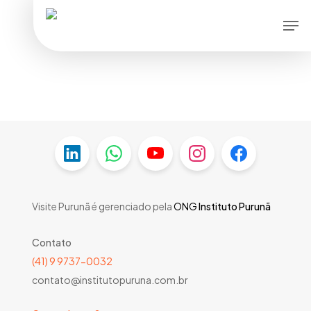
Skip
Men
to
main
content
Visite Purunã é gerenciado pela
ONG
Instituto Purunã
Contato
(41) 9 9737-0032
contato@institutopuruna.com.br