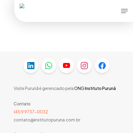
Skip
Men
to
main
content
Visite Purunã é gerenciado pela
ONG
Instituto Purunã
Contato
(41) 9 9737-0032
contato@institutopuruna.com.br