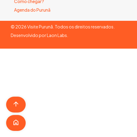
Como chegar?
Agenda do Purunã
©
2026
Visite Purunã. Todos os direitos reservados.
Desenvolvido por
Laon Labs
.