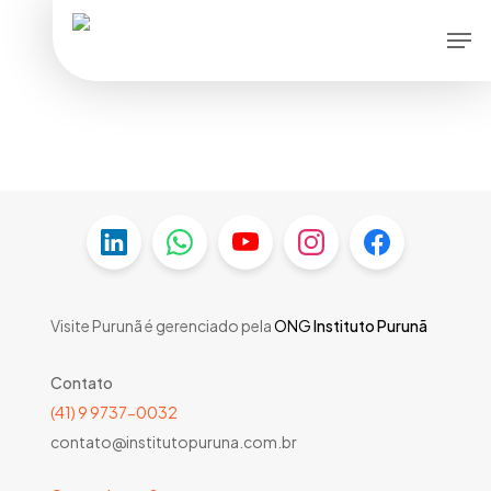
Skip
Men
to
main
content
Visite Purunã é gerenciado pela
ONG
Instituto Purunã
Contato
(41) 9 9737-0032
contato@institutopuruna.com.br