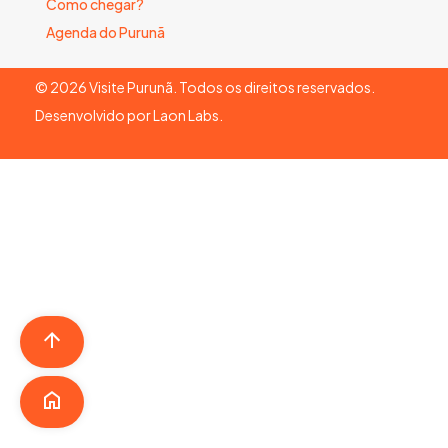
Como chegar?
Agenda do Purunã
©
2026
Visite Purunã. Todos os direitos reservados.
Desenvolvido por
Laon Labs
.