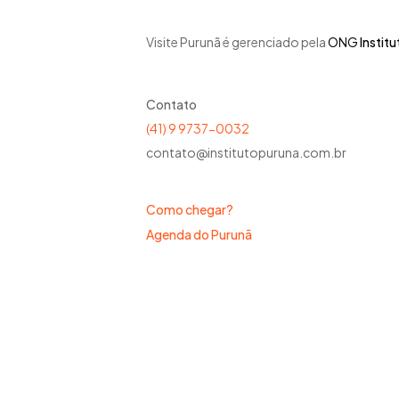
Visite Purunã é gerenciado pela
ONG
Instit
Contato
(41) 9 9737-0032
contato@institutopuruna.com.br
Como chegar?
Agenda do Purunã