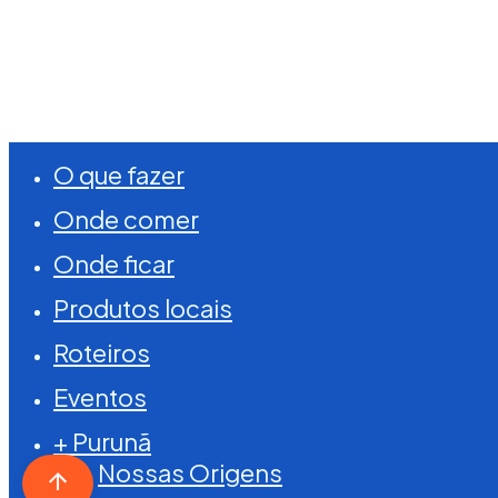
©
2026
Visite Purunã. Todos os direitos reserva
Close
O que fazer
Menu
Onde comer
Onde ficar
Produtos locais
Roteiros
Eventos
+ Purunã
Nossas Origens