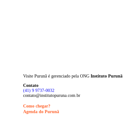
Skip
to
main
content
Visite Purunã é gerenciado pela
ONG
Instituto Purunã
Contato
(41) 9 9737-0032
contato@institutopuruna.com.br
Como chegar?
Agenda do Purunã