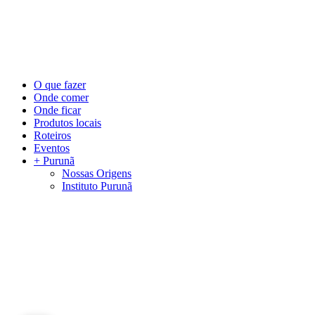
©
2026
Visite Purunã. Todos os direitos reservados. Desenvolvido por
L
Close
O que fazer
Menu
Onde comer
Onde ficar
Produtos locais
Roteiros
Eventos
+ Purunã
Nossas Origens
Instituto Purunã