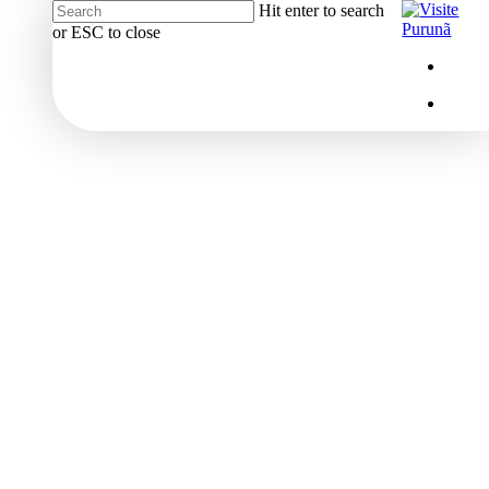
Hit enter to search
or ESC to close
Close
Menu
insta
Search
Menu