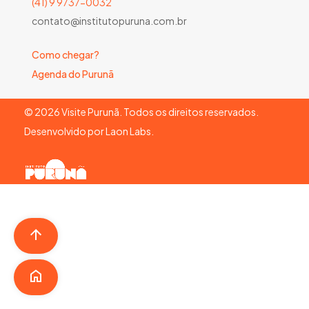
(41) 9 9737-0032
contato@institutopuruna.com.br
Como chegar?
Agenda do Purunã
©
2026
Visite Purunã. Todos os direitos reservados.
Desenvolvido por
Laon Labs
.