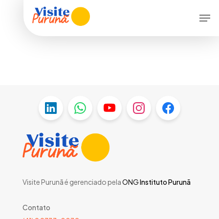
Skip
Menu
Men
to
main
content
Visite Purunã é gerenciado pela
ONG
Instituto Purunã
Contato