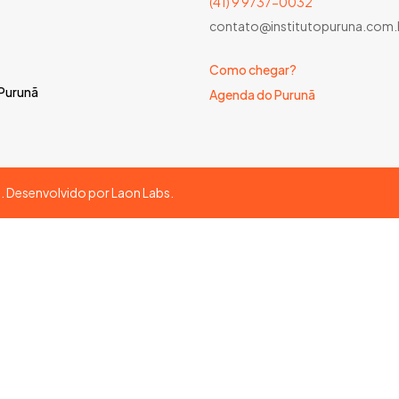
(41) 9 9737-0032
contato@institutopuruna.com.
Como chegar?
 Purunã
Agenda do Purunã
s. Desenvolvido por
Laon Labs
.