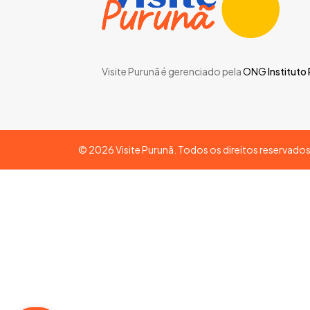
Visite Purunã é gerenciado pela
ONG
Instituto
©
2026
Visite Purunã. Todos os direitos reservado