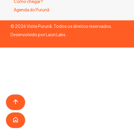
Como chegar?
Agenda do Purunã
©
2026
Visite Purunã. Todos os direitos reservados.
Desenvolvido por
Laon Labs
.