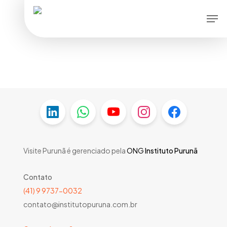
Skip
Men
to
main
content
Visite Purunã é gerenciado pela
ONG
Instituto Purunã
Contato
(41) 9 9737-0032
contato@institutopuruna.com.br