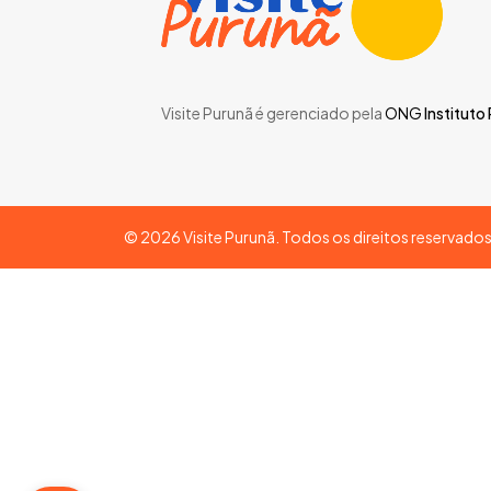
Visite Purunã é gerenciado pela
ONG
Instituto
©
2026
Visite Purunã. Todos os direitos reservado