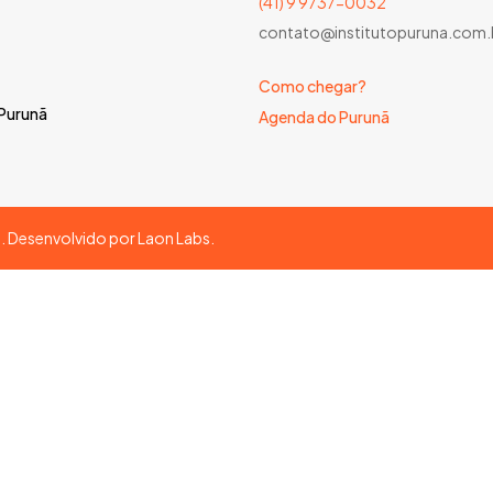
(41) 9 9737-0032
contato@institutopuruna.com.
Como chegar?
 Purunã
Agenda do Purunã
s. Desenvolvido por
Laon Labs
.