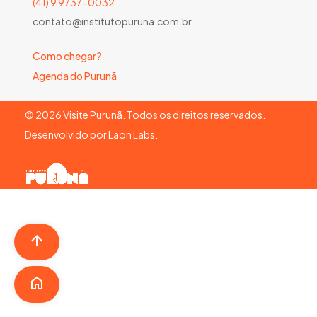
(41) 9 9737-0032
contato@institutopuruna.com.br
Como chegar?
Agenda do Purunã
©
2026
Visite Purunã. Todos os direitos reservados.
Desenvolvido por
Laon Labs
.