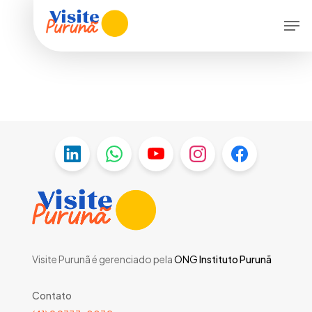
Skip
Men
to
main
content
Visite Purunã é gerenciado pela
ONG
Instituto Purunã
Contato