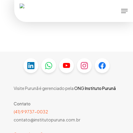
Skip
Men
to
main
content
Visite Purunã é gerenciado pela
ONG
Instituto Purunã
Contato
(41) 9 9737-0032
contato@institutopuruna.com.br