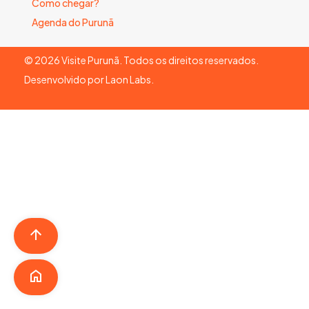
Como chegar?
Agenda do Purunã
©
2026
Visite Purunã. Todos os direitos reservados.
Desenvolvido por
Laon Labs
.