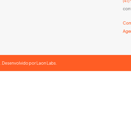
(41
con
Com
Age
s. Desenvolvido por
Laon Labs
.