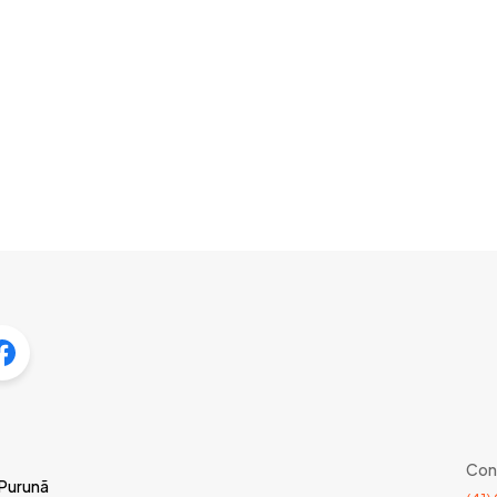
Con
 Purunã