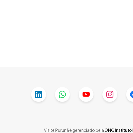
Skip
to
main
content
Visite Purunã é gerenciado pela
ONG
Instituto