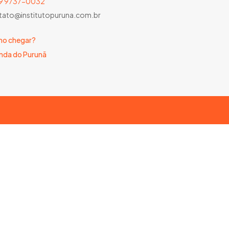
) 9 9737-0032
tato@institutopuruna.com.br
o chegar?
nda do Purunã