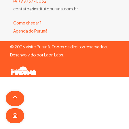
(41) 9 9737-0032
contato@institutopuruna.com.br
Como chegar?
Agenda do Purunã
©
2026
Visite Purunã. Todos os direitos reservados.
Desenvolvido por
Laon Labs
.