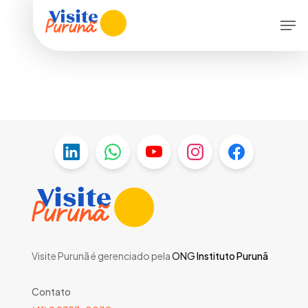
Skip
Men
to
main
content
Visite Purunã é gerenciado pela
ONG
Instituto Purunã
Contato