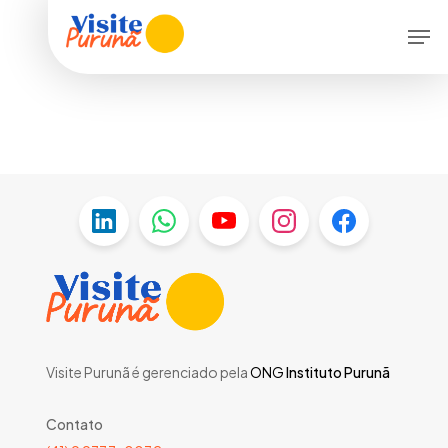
Skip
Menu
Men
to
main
content
Visite Purunã é gerenciado pela
ONG
Instituto Purunã
Contato