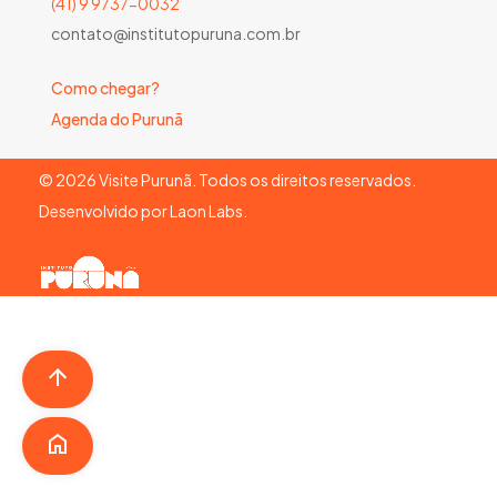
(41) 9 9737-0032
contato@institutopuruna.com.br
Como chegar?
Agenda do Purunã
©
2026
Visite Purunã. Todos os direitos reservados.
Desenvolvido por
Laon Labs
.