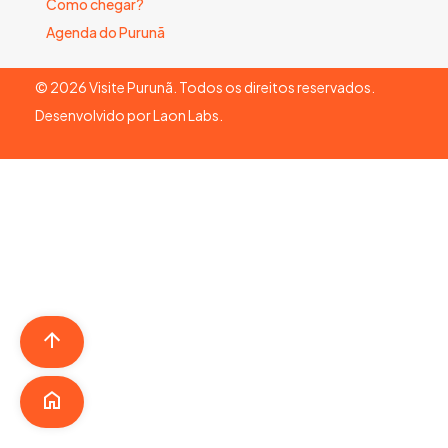
Como chegar?
Agenda do Purunã
©
2026
Visite Purunã. Todos os direitos reservados.
Desenvolvido por
Laon Labs
.