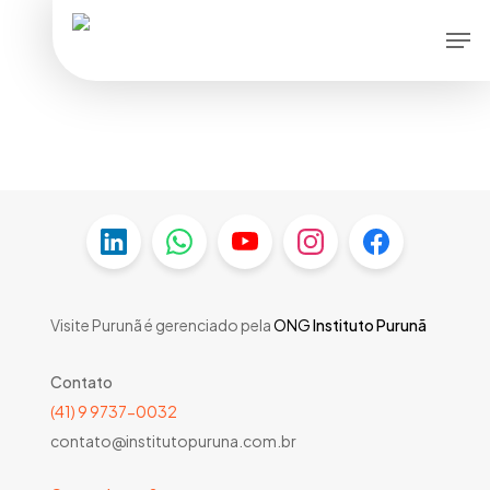
Skip
Men
to
main
content
Visite Purunã é gerenciado pela
ONG
Instituto Purunã
Contato
(41) 9 9737-0032
contato@institutopuruna.com.br